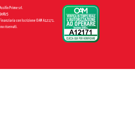
ssifin Prime srl.
390825
 Finanziaria con Iscrizione OAM A12171.
ono riservati.