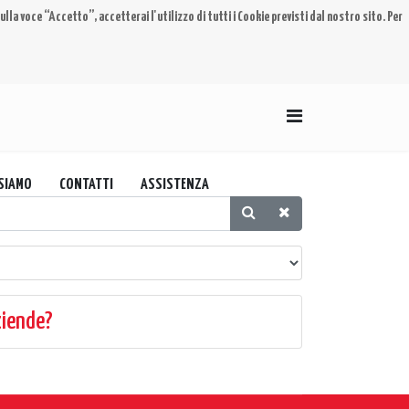
lla voce “Accetto”, accetterai l'utilizzo di tutti i Cookie previsti dal nostro sito. Per
 SIAMO
CONTATTI
ASSISTENZA
ziende?