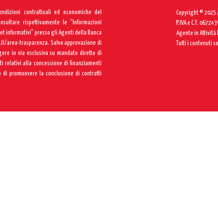
condizioni contrattuali ed economiche del
Copyright © 2025 A
onsultare rispettivamente le “Informazioni
P.IVA e C.F. 06724
Set informativi” presso gli Agenti della Banca
Agente in Attività
it/area-trasparenza
. Salvo approvazione di
Tutti i contenuti s
gere in via esclusiva su mandato diretto di
 relativi alla concessione di finanziamenti
 di promuovere la conclusione di contratti