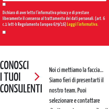
Dichiaro di aver letto l’informativa privacy e di prestare
liberamente il consenso al trattamento dei dati personali. (art. 6
c.1 lett-b Regolamento Europeo 679/16)
Leggi l’informativa
.
Procedi
CONOSCI
Noi ci mettiamo la faccia...
I TUOI
Siamo fieri di presentarti il
CONSULENTI
nostro team. Puoi
selezionare e contattare