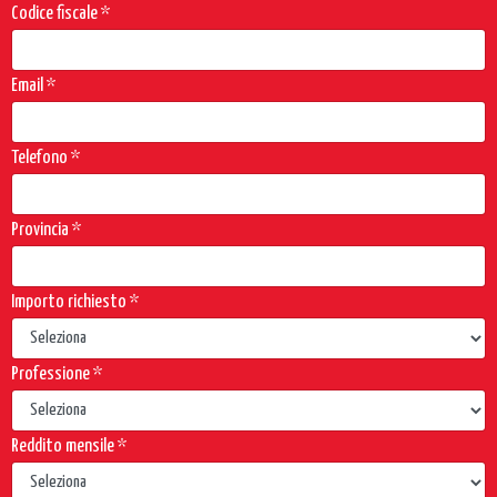
Codice fiscale
*
Email *
Telefono
*
Provincia
*
Importo richiesto
*
Professione
*
Reddito mensile
*