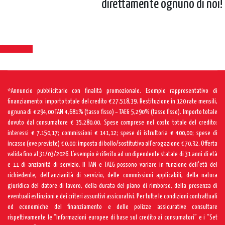
direttamente ognuno di noi!
CHI SIAMO
*Annuncio pubblicitario con finalità promozionale. Esempio rappresentativo di
finanziamento: importo totale del credito € 27.518,39. Restituzione in 120 rate mensili,
ognuna di € 294,00 TAN 4,681% (tasso fisso) – TAEG 5,290% (tasso fisso). Importo totale
dovuto dal consumatore € 35.280,00. Spese comprese nel costo totale del credito:
interessi € 7.150,17; commissioni € 141,12; spese di istruttoria € 400,00; spese di
incasso (ove previste) € 0,00; imposta di bollo/sostitutiva all’erogazione € 70,32. Offerta
valida fino al 31/03/2026. L’esempio è riferito ad un dipendente statale di 31 anni di età
e 11 di anzianità di servizio. Il TAN e TAEG possono variare in funzione dell'età del
richiedente, dell'anzianità di servizio, delle commissioni applicabili, della natura
giuridica del datore di lavoro, della durata del piano di rimborso, della presenza di
eventuali estinzioni e dei criteri assuntivi assicurativi. Per tutte le condizioni contrattuali
ed economiche del finanziamento e delle polizze assicurative consultare
rispettivamente le “Informazioni europee di base sul credito ai consumatori” e i “Set