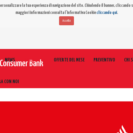
ersonalizzare la tua esperienza di navigazione del sito. Chiudendo il banner, cliccando su
maggiori informazioni consulta l’Informativa Cookie
cliccando qui
.
Accetto
NEWS
PRODOTTI
OFFERTE DEL MESE
PREVENTIVO
CHI 
r Consumer Bank
RA CON NOI