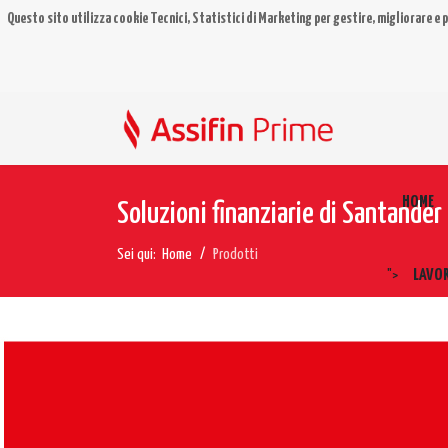
Questo sito utilizza cookie Tecnici, Statistici di Marketing per gestire, migliorare e p
HOME
Soluzioni finanziarie di Santande
Sei qui:
Home
Prodotti
LAVO
">