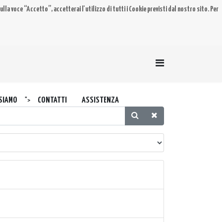
lla voce “Accetto”, accetterai l'utilizzo di tutti i Cookie previsti dal nostro sito. Per
 SIAMO
CONTATTI
ASSISTENZA
">