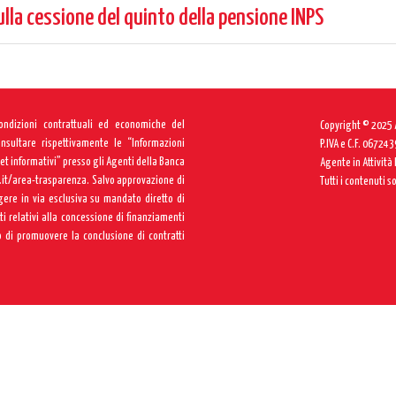
ulla cessione del quinto della pensione INPS
condizioni contrattuali ed economiche del
Copyright © 2025 A
onsultare rispettivamente le “Informazioni
P.IVA e C.F. 06724
Set informativi” presso gli Agenti della Banca
Agente in Attività
it/area-trasparenza
. Salvo approvazione di
Tutti i contenuti s
gere in via esclusiva su mandato diretto di
 relativi alla concessione di finanziamenti
 di promuovere la conclusione di contratti