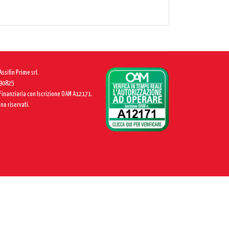
ssifin Prime srl.
390825
 Finanziaria con Iscrizione OAM A12171.
ono riservati.