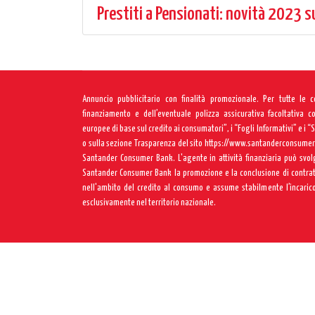
Prestiti a Pensionati: novità 2023 s
Annuncio pubblicitario con finalità promozionale. Per tutte le 
finanziamento e dell’eventuale polizza assicurativa facoltativa c
europee di base sul credito ai consumatori”, i “Fogli Informativi” e i “
o sulla sezione Trasparenza del sito
https://www.santanderconsumer.
Santander Consumer Bank. L'agente in attività finanziaria può svol
Santander Consumer Bank la promozione e la conclusione di contratti
nell'ambito del credito al consumo e assume stabilmente l’incarico
esclusivamente nel territorio nazionale.