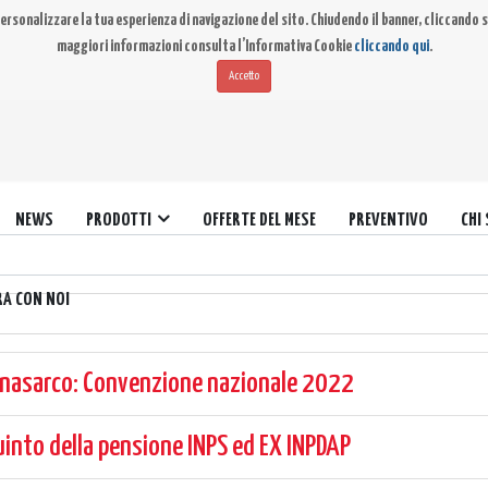
ersonalizzare la tua esperienza di navigazione del sito. Chiudendo il banner, cliccando su
maggiori informazioni consulta l’Informativa Cookie
cliccando qui
.
Accetto
NEWS
PRODOTTI
OFFERTE DEL MESE
PREVENTIVO
CHI
RA CON NOI
 Enasarco: Convenzione nazionale 2022
quinto della pensione INPS ed EX INPDAP